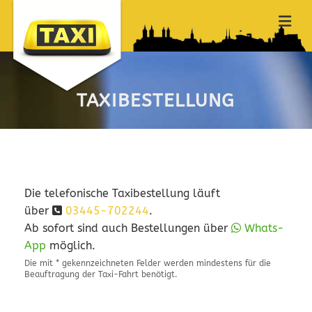
Zum Inhalt springen
TAXIBESTELLUNG
Die te­le­fo­ni­sche Ta­xi­be­stel­lung läuft
über
03445-702244
.

Ab so­fort sind auch Be­stel­lun­gen über
Whats­

App
mög­lich.
Die mit * gekennzeichneten Felder werden mindestens für die
Beauftragung der Taxi-Fahrt benötigt.