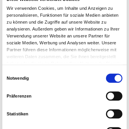
Wir verwenden Cookies, um Inhalte und Anzeigen zu
Anmerkungen
personalisieren, Funktionen für soziale Medien anbieten
zu können und die Zugriffe auf unsere Website zu
analysieren. Außerdem geben wir Informationen zu Ihrer
Verwendung unserer Website an unsere Partner für
soziale Medien, Werbung und Analysen weiter. Unsere
Partner führen diese Informationen möglicherweise mit
weiteren Daten zusammen, die Sie ihnen bereitgestellt
Ich habe die Datenschutzerklärung zur
haben oder die sie im Rahmen Ihrer Nutzung der Dienste
Kenntnis genommen. Ich stimme einer
gesammelt haben.
Einwilligungsauswahl
elektronischen Speicherung und Verarbeitung
Notwendig
meiner eingegebenen Daten zur Beantwortung
meiner Anfrage zu. *
Präferenzen
Statistiken