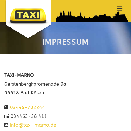
Zum Inhalt springen
IMPRESSUM
TA­XI-MAR­NO
Gers­ten­berg­kpro­me­na­de 9a
06628 Bad Kösen
03445-702244

034463-28 411

info@​taxi-​marno.​de
