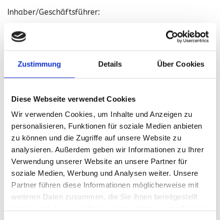
In­ha­ber/Ge­schäfts­füh­rer:
Marno Scher­ling
USt.-ID: DE91076512846.
Zustimmung
Details
Über Cookies
Recht­li­cher Hin­weis:
Die EU hat ein On­line-Ver­fah­ren
zur Bei­le­gung von Strei­tig­kei­ten zwi­schen Un­ter­neh­
Diese Webseite verwendet Cookies
mern und Ver­brau­chern ge­schaf­fen. In­for­ma­tio­nen
Wir verwenden Cookies, um Inhalte und Anzeigen zu
dazu fin­den Sie unter
https://​ec.​europa.​eu/​consumers/​
personalisieren, Funktionen für soziale Medien anbieten
odr/
.
zu können und die Zugriffe auf unsere Website zu
analysieren. Außerdem geben wir Informationen zu Ihrer
Wir be­tei­ligen uns nicht an einem Streit­bei­le­gungs­ver­
Verwendung unserer Website an unsere Partner für
soziale Medien, Werbung und Analysen weiter. Unsere
fah­ren vor einer Ver­brau­cher­schlich­tungs­stel­le.
Partner führen diese Informationen möglicherweise mit
weiteren Daten zusammen, die Sie ihnen bereitgestellt
haben oder die sie im Rahmen Ihrer Nutzung der Dienste
Bild­nach­weis